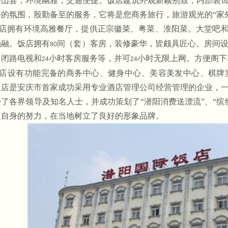
潜山县，环境幽雅，交通便捷。饭店建筑外观新颖别致，内部装
磬的氛围，殷勤备至的服务，它将是您商务旅行，旅游观光的“家
店拥有环境高雅餐厅，提供正宗徽菜、粤菜、淮阳菜。大堂吧
融融。饭店拥有
间（套）客房，装修豪华，皆颇具匠心。房间
80
、闭路电视和
小时客房服务等，并可
小时无限上网。方便阁下
24
24
店设有功能完备的商务中心、健身中心、美容美发中心、棋牌
饭店是安庆市首家成功采用专业酒店管理公司经营管理的企业，
待了各界领导及知名人士，并成功策划了“潜阳消费送漂流”、“缤
过自身的努力，在当地树立了良好的形象品牌。