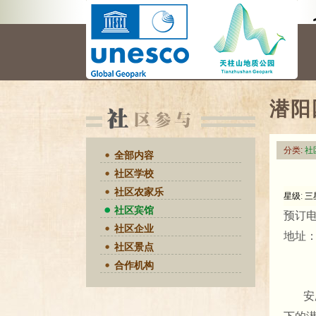
潜阳
分类:
社
全部内容
社区学校
社区农家乐
星级
:
三
社区宾馆
预订
社区企业
地址
社区景点
合作机构
安