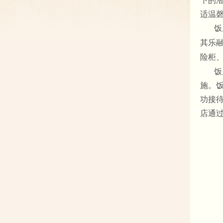
下的
适温
饭
其乐
险柜
饭
施。
功接
店通