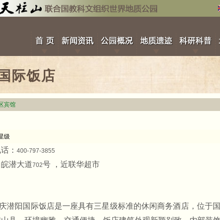
国际饭店
区宾馆
星级
电话：
400-797-3855
：皖潜大道
号 ，近联华超市
702
庆潜阳国际饭店是一座具有三星级标准的休闲商务酒店，位于