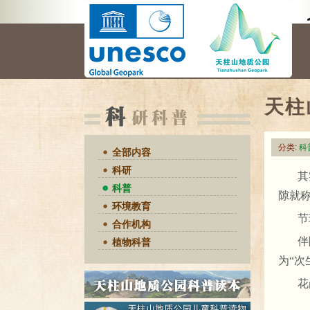
天柱
分类:
科
全部内容
科研
其
科普
隙就
环境教育
节
合作机构
伴
植物科普
为“次
花