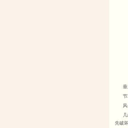
垂
节
风
几
先破