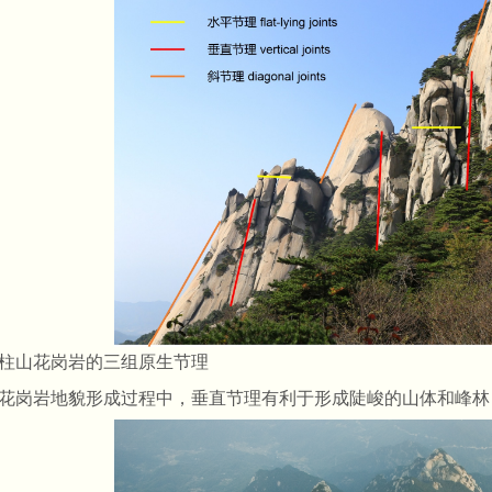
柱山花岗岩的三组原生节理
花岗岩地貌形成过程中，垂直节理有利于形成陡峻的山体和峰林