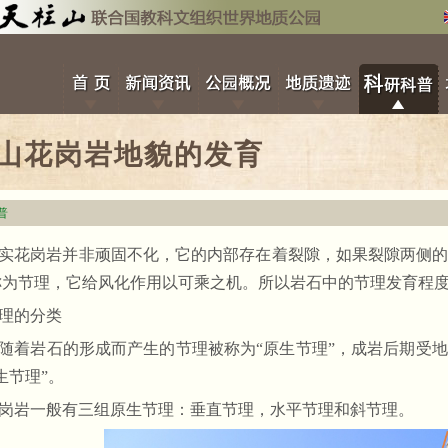
山花岗岩地貌的发育
普
实花岗岩并非顽固不化，它的内部存在着裂隙，如果裂隙两侧
称为节理，它给风化作用以可乘之机。所以岩石中的节理发育程
理的分类
随着岩石的形成而产生的节理被称为“原生节理”，成岩后期受
生节理”。
岗岩一般有三组原生节理：垂直节理，水平节理和斜节理。