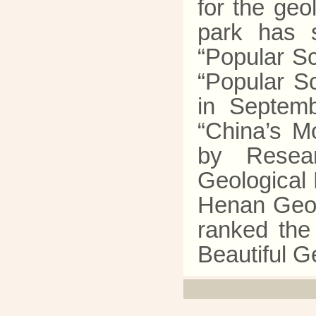
for the geo
park has 
“Popular S
“Popular S
in Septemb
“China’s Mo
by Resea
Geological 
Henan Geol
ranked the
Beautiful G