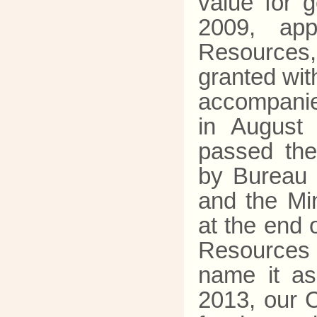
value for 
2009, ap
Resource
granted with
accompanied
in August
passed the
by Bureau 
and the Mi
at the end 
Resources 
name it as
2013, our C