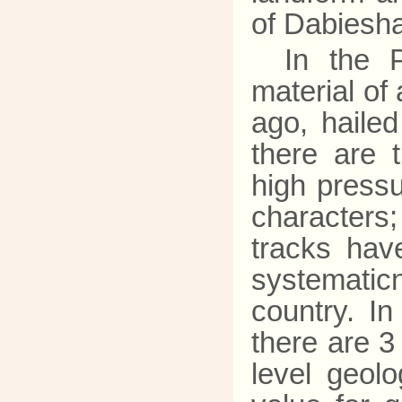
of Dabiesha
In the P
material of
ago, haile
there are 
high pressu
character
tracks have
systematicn
country. I
there are 3
level geolo