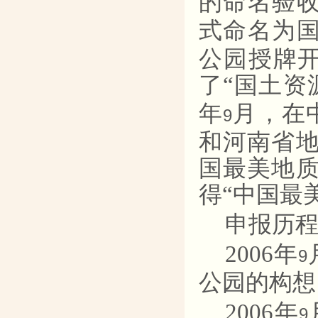
的命名验
式命名为
公园授牌
了“国土资
年
月，在
9
和河南省地
国最美地质
得“中国最
申报历
2006
年
9
公园的构想
2006
年
9