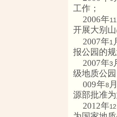
工作；
2006
年
11
开展大别山
2007
年
1
报公园的规
2007
年
3
级地质公园
009
年
8
源部批准为
2012
年
12
为国家地质