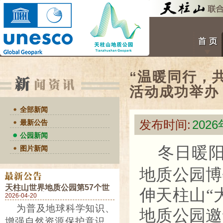
“温暖同行，
活动成功举办
全部新闻
发布时间:
202
最新公告
公园新闻
冬日暖
图片新闻
地质公园博
天柱山世界地质公园第57个世
伸天柱山“
界地球日活动预告
2026-04-20
为普及地球科学知识、
地质公园邀
增强自然资源保护意识，