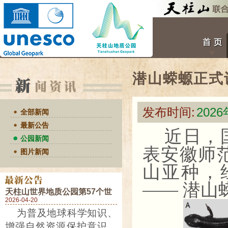
潜山蝾螈正式
发布时间:
202
全部新闻
最新公告
近日，
公园新闻
表安徽师
图片新闻
山亚种，
—— 潜山
天柱山世界地质公园第57个世
界地球日活动预告
2026-04-20
为普及地球科学知识、
增强自然资源保护意识，