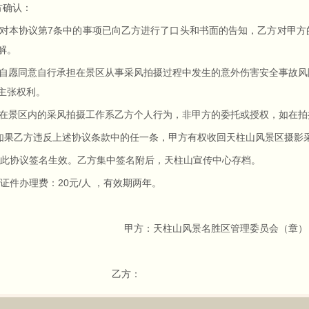
方确认：
本协议第7条中的事项已向乙方进行了口头和书面的告知，乙方对甲方
解。
愿同意自行承担在景区从事采风拍摄过程中发生的意外伤害安全事故风
主张权利。
景区内的采风拍摄工作系乙方个人行为，非甲方的委托或授权，如在拍
果乙方违反上述协议条款中的任一条，甲方有权收回天柱山风景区摄影
此协议签名生效。乙方集中签名附后，天柱山宣传中心存档。
证件办理费：20元/人 ，有效期两年。
方：天柱山风景名胜区管理委员会（章）
乙方：