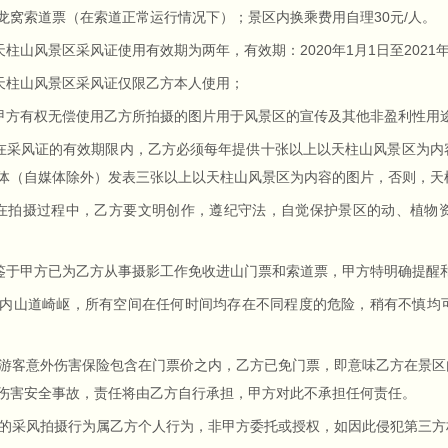
龙窝索道票（在索道正常运行情况下）；景区内换乘费用自理30元/人。
柱山风景区采风证使用有效期为两年，有效期：2020年1月1日至2021年
柱山风景区采风证仅限乙方本人使用；
方有权无偿使用乙方所拍摄的图片用于风景区的宣传及其他非盈利性用
采风证的有效期限内，乙方必须每年提供十张以上以天柱山风景区为内
体（自媒体除外）发表三张以上以天柱山风景区为内容的图片，否则，天
拍摄过程中，乙方要文明创作，遵纪守法，自觉保护景区的动、植物
于甲方已为乙方从事摄影工作免收进山门票和索道票，甲方特明确提醒
山道崎岖，所有空间在任何时间均存在不同程度的危险，稍有不慎均
客意外伤害保险包含在门票价之内，乙方已免门票，即意味乙方在景区
伤害安全事故，责任将由乙方自行承担，甲方对此不承担任何责任。
采风拍摄行为属乙方个人行为，非甲方委托或授权，如因此侵犯第三方