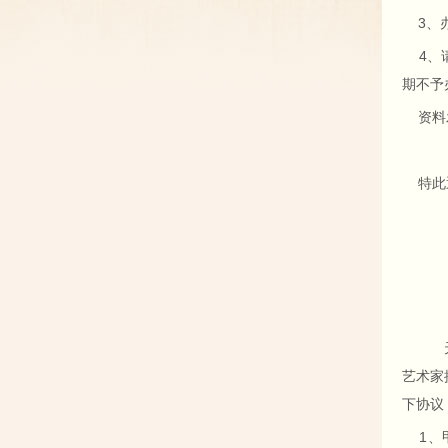
3、办
4、请
期不
资料发至
特此
2
天
天柱山
艺术家
下协议
1、甲