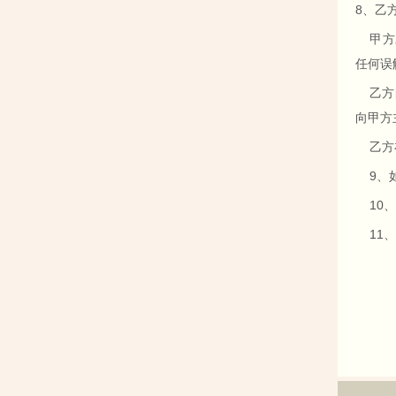
8、乙
甲方对
任何误
乙方自
向甲方
乙方在
9、如
10、
11、
甲