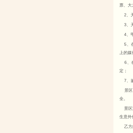
票、大
2、天
3、天
4、甲
5、在
上的媒
6、在
定；
7、鉴
景区内
全。
景区游
生意外
乙方的